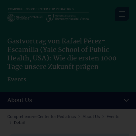
Skip
to
main
content
Gastvortrag von Rafael Pérez-
Escamilla (Yale School of Public
Health, USA): Wie die ersten 1000
Tage unsere Zukunft prägen
Events
About Us
Comprehensive Center for Pediatrics
About Us
Events
Detail