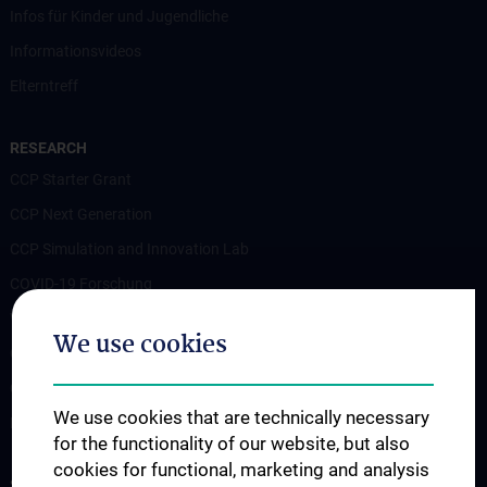
Infos für Kinder und Jugendliche
Informationsvideos
Elterntreff
RESEARCH
CCP Starter Grant
CCP Next Generation
CCP Simulation and Innovation Lab
COVID-19 Forschung
Wissenschaft in der Geburtshilfe
We use cookies
CCP Researcher
CCP Boards
We use cookies that are technically necessary
PPIE - Patient and Public Involvement and Engagement
for the functionality of our website, but also
cookies for functional, marketing and analysis
STUDIES, TRAINING AND FURTHER EDUCATION