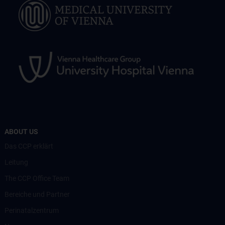
ABOUT US
Das CCP erklärt
Leitung
The CCP Office Team
Bereiche und Partner
Perinatalzentrum