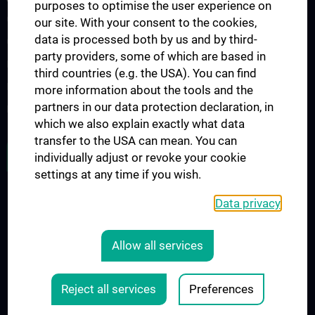
purposes to optimise the user experience on
CCP Ringvorlesung
our site. With your consent to the cookies,
data is processed both by us and by third-
CCP Simulation and Innovation Lab
party providers, some of which are based in
Fortbildungen Geburtshilfe
third countries (e.g. the USA). You can find
Fortbildungen Transfusionsmedizin
more information about the tools and the
partners in our data protection declaration, in
Fortbildungen der Kinder- und Jugendpsychiatrie
which we also explain exactly what data
transfer to the USA can mean. You can
ALL NEWS
individually adjust or revoke your cookie
settings at any time if you wish.
Data privacy
Legal
CONTACT
Allow all services
COOKIE-EINSTELLUNGEN
LEGAL DETAILS
Reject all services
Preferences
© 2026 Medical University Vienna