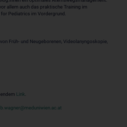
olog:innen ein optimales Atemswegsmanagement.
or allem auch das praktische Training im
for Pediatrics im Vordergrund.
von Früh- und Neugeborenen, Videolanyngoskopie,
olgendem
Link
.
.b.wagner@meduniwien.ac.at