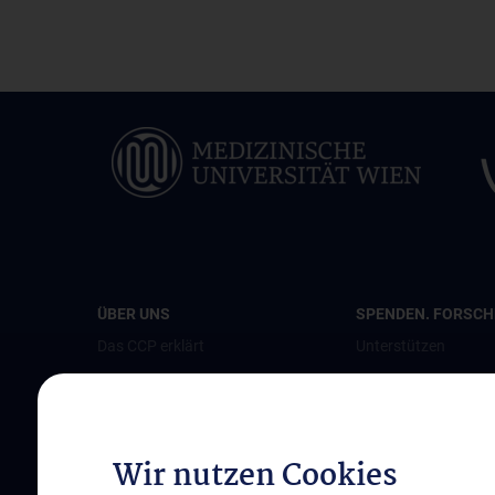
ÜBER UNS
SPENDEN. FORSCHE
Das CCP erklärt
Unterstützen
Leitung
Jetzt spenden
Team
Als Unternehmen s
Bereiche und Partner
Patient:innenstimm
Wir nutzen Cookies
Perinatalzentrum