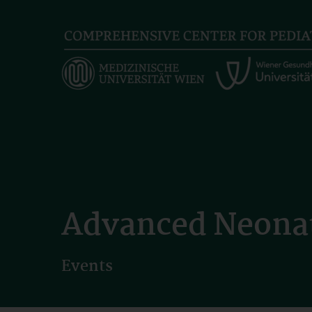
Skip
to
main
content
Advanced Neona
Events