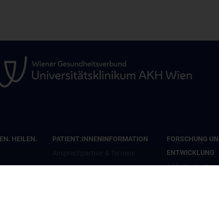
N. HEILEN.
PATIENT:INNENINFORMATION
FORSCHUNG UN
ENTWICKLUNG
Ansprechpartner & Termine
CCP Starter Gran
Anfahrt & Pläne
CCP Next Genera
penden
Patient:innenorganisationen
CCP Simulation a
en
Infos für Kinder und Jugendliche
Lab
Informationsvideos