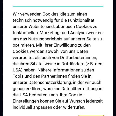
CCP Simulation and Innovation Lab
COVID-19 Forschung
Wir verwenden Cookies, die zum einen
Wissenschaft in der Geburtshilfe
technisch notwendig für die Funktionalität
unserer Website sind, aber auch Cookies zu
CCP Researcher
funktionellen, Marketing- und Analysezwecken
CCP Boards
um das Nutzungserlebnis auf unserer Seite zu
PPIE - Patient and Public Involvement and Engagement
optimieren. Mit Ihrer Einwilligung zu den
Cookies werden sowohl von uns Daten
verarbeitet als auch von Drittanbieter:innen,
STUDIUM, AUS- UND WEITERBILDUNG
die ihren Sitz teilweise in Drittländern (z.B. den
CCP Ringvorlesung
USA) haben. Nähere Informationen zu den
CCP Simulation and Innovation Lab
Tools und den Partner:innen finden Sie in
unserer Datenschutzerklärung, in der wir auch
Fortbildungen Geburtshilfe
genau erklären, was eine Datenübermittlung in
Fortbildungen Transfusionsmedizin
die USA bedeuten kann. Ihre Cookie-
Fortbildungen der Kinder- und Jugendpsychiatrie
Einstellungen können Sie auf Wunsch jederzeit
individuell anpassen oder widerrufen.