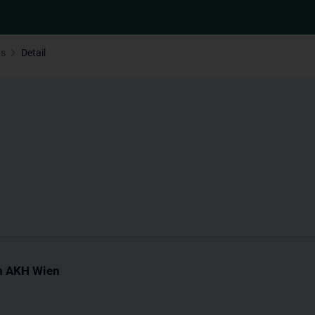
ts
Detail
m AKH Wien