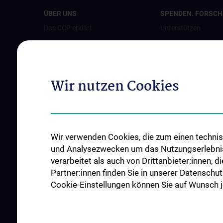
ÜBER UNS
SPENDEN. FORSCHE
Das CCP erklärt
Unterstützen
Leitung
Jetzt spenden
Team
Als Unternehmen s
Bereiche und Partner
Patient:innenstimm
Wir nutzen Cookies
Perinatalzentrum
News
Events
Wir verwenden Cookies, die zum einen technisc
Presse
und Analysezwecken um das Nutzungserlebnis a
Kontakt
verarbeitet als auch von Drittanbieter:innen, d
Partner:innen finden Sie in unserer Datenschut
Cookie-Einstellungen können Sie auf Wunsch je
ALLE NEWS