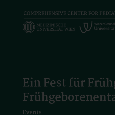
Skip
to
main
content
Ein Fest für Fr
Frühgeborenent
Events