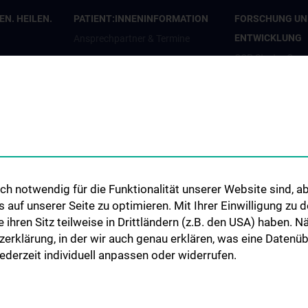
N. HEILEN.
PATIENT:INNENINFORMATION
FORSCHUNG UN
ENTWICKLUNG
Ansprechpartner & Termine
CCP Starter Gran
Anfahrt & Pläne
CCP Next Genera
penden
Patient:innenorganisationen
CCP Simulation a
en
Infos für Kinder und Jugendliche
Lab
Informationsvideos
COVID-19 Forsc
Elterntreff
Wissenschaft in d
CCP Researcher
h notwendig für die Funktionalität unserer Website sind, ab
uf unserer Seite zu optimieren. Mit Ihrer Einwilligung zu
CCP Boards
ie ihren Sitz teilweise in Drittländern (z.B. den USA) haben.
PPIE - Patient an
zerklärung, in der wir auch genau erklären, was eine Datenü
Involvement and
derzeit individuell anpassen oder widerrufen.