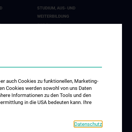
D
STUDIUM, AUS- UND
WEITERBILDUNG
t
CCP Ringvorlesung
tion
CCP Simulation and Innovation
Lab
nd Innovation
Fortbildungen Geburtshilfe
hung
Fortbildungen
Transfusionsmedizin
er Geburtshilfe
Fortbildungen der Kinder- und
er auch Cookies zu funktionellen, Marketing-
Jugendpsychiatrie
 den Cookies werden sowohl von uns Daten
 Nähere Informationen zu den Tools und den
d Public
bermittlung in die USA bedeuten kann. Ihre
 Engagement
Datenschutz