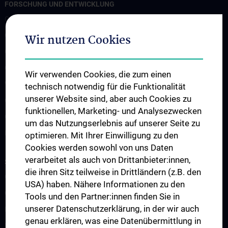
FORSCHUNG UND ENTWICKLUNG
CCP Starter Grant
CCP Next Generation
Wir nutzen Cookies
CCP Simulation and Innovation Lab
COVID-19 Forschung
Wir verwenden Cookies, die zum einen
Wissenschaft in der Geburtshilfe
technisch notwendig für die Funktionalität
unserer Website sind, aber auch Cookies zu
CCP Researcher
funktionellen, Marketing- und Analysezwecken
CCP Boards
um das Nutzungserlebnis auf unserer Seite zu
PPIE - Patient and Public Involvement and Engagement
optimieren. Mit Ihrer Einwilligung zu den
Cookies werden sowohl von uns Daten
verarbeitet als auch von Drittanbieter:innen,
STUDIUM, AUS- UND WEITERBILDUNG
die ihren Sitz teilweise in Drittländern (z.B. den
CCP Ringvorlesung
USA) haben. Nähere Informationen zu den
CCP Simulation and Innovation Lab
Tools und den Partner:innen finden Sie in
unserer Datenschutzerklärung, in der wir auch
Fortbildungen Geburtshilfe
genau erklären, was eine Datenübermittlung in
Fortbildungen Transfusionsmedizin