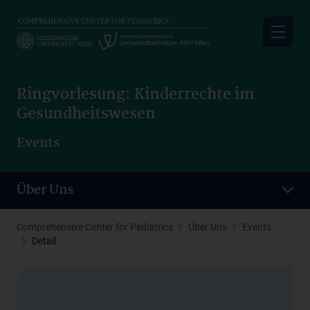
Skip
to
main
content
Ringvorlesung: Kinderrechte im
Gesundheitswesen
Events
Über Uns
Comprehensive Center for Pediatrics
Über Uns
Events
Detail