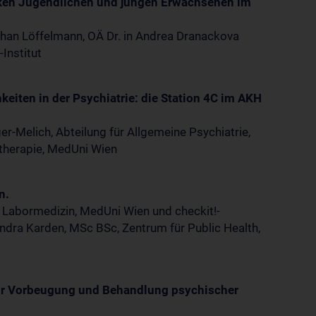
ken Jugendlichen und jungen Erwachsenen im
phan Löffelmann, OÄ Dr. in Andrea Dranackova
Institut
iten in der Psychiatrie: die Station 4C im AKH
nger-Melich, Abteilung für Allgemeine Psychiatrie,
otherapie, MedUni Wien
n.
r Labormedizin, MedUni Wien und checkit!-
ndra Karden, MSc BSc, Zentrum für Public Health,
 zur Vorbeugung und Behandlung psychischer