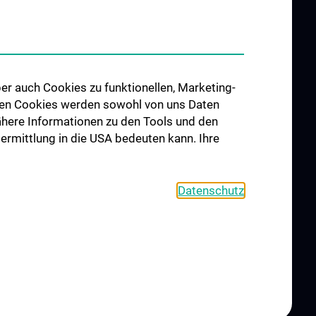
Lab
Fortbildungen Geburtshilfe
hung
Fortbildungen
er Geburtshilfe
Transfusionsmedizin
er auch Cookies zu funktionellen, Marketing-
Fortbildungen der Kinder- und
 den Cookies werden sowohl von uns Daten
Jugendpsychiatrie
 Nähere Informationen zu den Tools und den
d Public
bermittlung in die USA bedeuten kann. Ihre
 Engagement
Datenschutz
CONTACT
COOKIE-EINSTELLUNGEN
LEGAL DETAILS