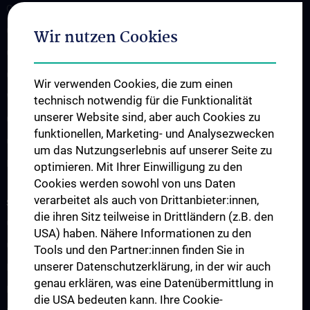
CCP Starter Grant
CCP Next Generation
Wir nutzen Cookies
CCP Simulation and Innovation Lab
COVID-19 Forschung
Wir verwenden Cookies, die zum einen
Wissenschaft in der Geburtshilfe
technisch notwendig für die Funktionalität
unserer Website sind, aber auch Cookies zu
CCP Researcher
funktionellen, Marketing- und Analysezwecken
CCP Boards
um das Nutzungserlebnis auf unserer Seite zu
PPIE - Patient and Public Involvement and Engagement
optimieren. Mit Ihrer Einwilligung zu den
Cookies werden sowohl von uns Daten
verarbeitet als auch von Drittanbieter:innen,
STUDIES, TRAINING AND FURTHER EDUCATION
die ihren Sitz teilweise in Drittländern (z.B. den
CCP Ringvorlesung
USA) haben. Nähere Informationen zu den
CCP Simulation and Innovation Lab
Tools und den Partner:innen finden Sie in
unserer Datenschutzerklärung, in der wir auch
Fortbildungen Geburtshilfe
genau erklären, was eine Datenübermittlung in
Fortbildungen Transfusionsmedizin
die USA bedeuten kann. Ihre Cookie-