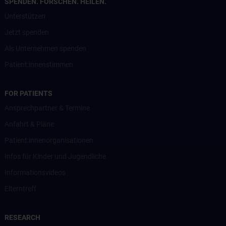
SPENDEN. FORSCHEN. HEILEN.
Unterstützen
Jetzt spenden
Als Unternehmen spenden
Patient:innenstimmen
FOR PATIENTS
Ansprechpartner & Termine
Anfahrt & Pläne
Patient:innenorganisationen
Infos für Kinder und Jugendliche
Informationsvideos
Elterntreff
RESEARCH