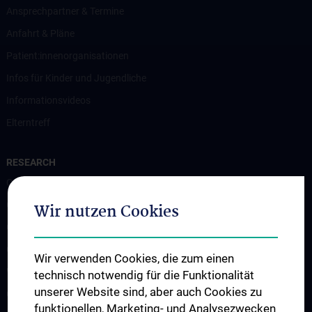
Ansprechpartner & Termine
Anfahrt & Pläne
Patient:innenorganisationen
Infos für Kinder und Jugendliche
Informationsvideos
Elterntreff
RESEARCH
CCP Starter Grant
CCP Next Generation
Wir nutzen Cookies
CCP Simulation and Innovation Lab
COVID-19 Forschung
Wir verwenden Cookies, die zum einen
Wissenschaft in der Geburtshilfe
technisch notwendig für die Funktionalität
unserer Website sind, aber auch Cookies zu
CCP Researcher
funktionellen, Marketing- und Analysezwecken