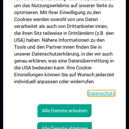
CCP Boards
um das Nutzungserlebnis auf unserer Seite zu
PPIE - Patient and Public Involvement and Engagement
optimieren. Mit Ihrer Einwilligung zu den
Cookies werden sowohl von uns Daten
verarbeitet als auch von Drittanbieter:innen,
STUDIES, TRAINING AND FURTHER EDUCATION
die ihren Sitz teilweise in Drittländern (z.B. den
CCP Ringvorlesung
USA) haben. Nähere Informationen zu den
CCP Simulation and Innovation Lab
Tools und den Partner:innen finden Sie in
unserer Datenschutzerklärung, in der wir auch
Fortbildungen Geburtshilfe
genau erklären, was eine Datenübermittlung in
Fortbildungen Transfusionsmedizin
die USA bedeuten kann. Ihre Cookie-
Fortbildungen der Kinder- und Jugendpsychiatrie
Einstellungen können Sie auf Wunsch jederzeit
individuell anpassen oder widerrufen.
ALLE NEWS
Datenschutz
Alle Dienste erlauben
Legal
CONTACT
Alle Dienste ablehnen