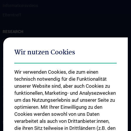
Informationsvideos
Elterntreff
RESEARCH
CCP Starter Grant
CCP Next Generation
Wir nutzen Cookies
CCP Simulation and Innovation Lab
COVID-19 Forschung
Wir verwenden Cookies, die zum einen
Wissenschaft in der Geburtshilfe
technisch notwendig für die Funktionalität
unserer Website sind, aber auch Cookies zu
CCP Researcher
funktionellen, Marketing- und Analysezwecken
CCP Boards
um das Nutzungserlebnis auf unserer Seite zu
PPIE - Patient and Public Involvement and Engagement
optimieren. Mit Ihrer Einwilligung zu den
Cookies werden sowohl von uns Daten
verarbeitet als auch von Drittanbieter:innen,
STUDIES, TRAINING AND FURTHER EDUCATION
die ihren Sitz teilweise in Drittländern (z.B. den
CCP Ringvorlesung