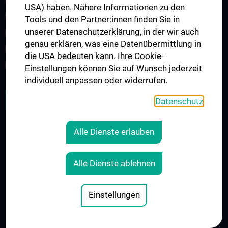
USA) haben. Nähere Informationen zu den
CCP Simulation and Innovation Lab
Tools und den Partner:innen finden Sie in
unserer Datenschutzerklärung, in der wir auch
Fortbildungen Geburtshilfe
genau erklären, was eine Datenübermittlung in
Fortbildungen Transfusionsmedizin
die USA bedeuten kann. Ihre Cookie-
Fortbildungen der Kinder- und Jugendpsychiatrie
Einstellungen können Sie auf Wunsch jederzeit
individuell anpassen oder widerrufen.
ALLE NEWS
Datenschutz
Alle Dienste erlauben
Legal
CONTACT
Alle Dienste ablehnen
COOKIE-EINSTELLUNGEN
LEGAL DETAILS
Einstellungen
© 2026 Medical University Vienna