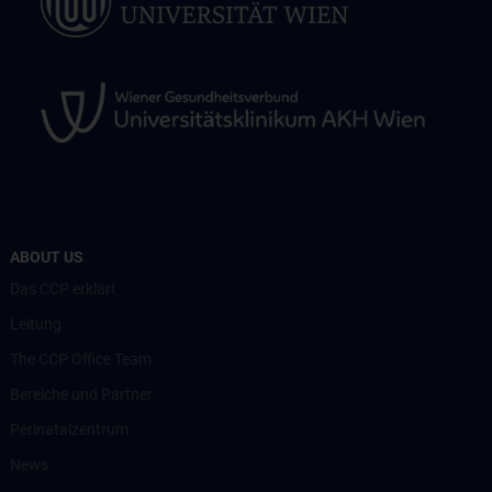
ABOUT US
Das CCP erklärt
Leitung
The CCP Office Team
Bereiche und Partner
Perinatalzentrum
News