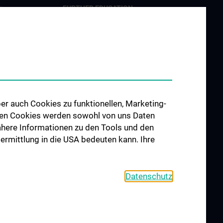
FURTHER EDUCATION
t
CCP Ringvorlesung
tion
CCP Simulation and Innovation
nd Innovation
Lab
Fortbildungen Geburtshilfe
hung
Fortbildungen
er Geburtshilfe
Transfusionsmedizin
er auch Cookies zu funktionellen, Marketing-
Fortbildungen der Kinder- und
 den Cookies werden sowohl von uns Daten
Jugendpsychiatrie
 Nähere Informationen zu den Tools und den
d Public
bermittlung in die USA bedeuten kann. Ihre
 Engagement
Datenschutz