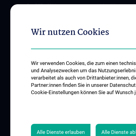
Das CCP erklärt
Unterstützen
Leitung
Jetzt spenden
The CCP Office Team
Als Unternehmen s
Wir nutzen Cookies
Bereiche und Partner
Patient:innenstimm
Perinatalzentrum
News
Wir verwenden Cookies, die zum einen technisc
Events
und Analysezwecken um das Nutzungserlebnis a
Presse
verarbeitet als auch von Drittanbieter:innen, d
Contact
Partner:innen finden Sie in unserer Datenschut
Cookie-Einstellungen können Sie auf Wunsch je
ALLE NEWS
Alle Dienste erlauben
Alle Dienste a