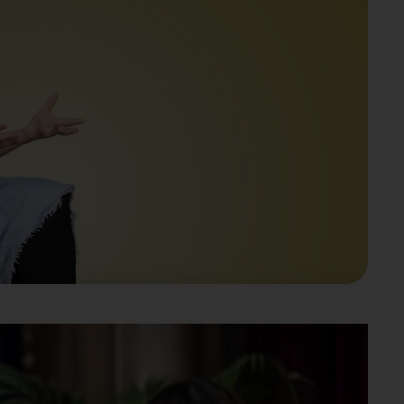
l be sent to YouTube. Further
otection