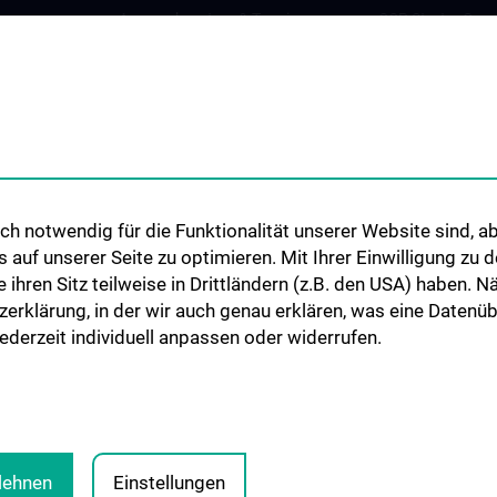
Ansprechpartner & Termine
CCP Starter Gran
Anfahrt & Pläne
CCP Next Genera
penden
Patient:innenorganisationen
CCP Simulation a
Lab
en
Infos für Kinder und Jugendliche
COVID-19 Forsc
Informationsvideos
Wissenschaft in d
Elterntreff
CCP Researcher
h notwendig für die Funktionalität unserer Website sind, ab
uf unserer Seite zu optimieren. Mit Ihrer Einwilligung zu
CCP Boards
ie ihren Sitz teilweise in Drittländern (z.B. den USA) haben.
PPIE - Patient an
zerklärung, in der wir auch genau erklären, was eine Datenü
Involvement and
derzeit individuell anpassen oder widerrufen.
blehnen
Einstellungen