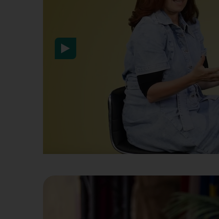
After activation, data wil
information here:
Data pr