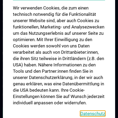
COVID-19 Forschung
Wir verwenden Cookies, die zum einen
Wissenschaft in der Geburtshilfe
technisch notwendig für die Funktionalität
unserer Website sind, aber auch Cookies zu
CCP Researcher
funktionellen, Marketing- und Analysezwecken
CCP Boards
um das Nutzungserlebnis auf unserer Seite zu
PPIE - Patient and Public Involvement and Engagement
optimieren. Mit Ihrer Einwilligung zu den
Cookies werden sowohl von uns Daten
verarbeitet als auch von Drittanbieter:innen,
STUDIUM, AUS- UND WEITERBILDUNG
die ihren Sitz teilweise in Drittländern (z.B. den
CCP Ringvorlesung
USA) haben. Nähere Informationen zu den
CCP Simulation and Innovation Lab
Tools und den Partner:innen finden Sie in
unserer Datenschutzerklärung, in der wir auch
Fortbildungen Geburtshilfe
genau erklären, was eine Datenübermittlung in
Fortbildungen Transfusionsmedizin
die USA bedeuten kann. Ihre Cookie-
Fortbildungen der Kinder- und Jugendpsychiatrie
Einstellungen können Sie auf Wunsch jederzeit
individuell anpassen oder widerrufen.
ALLE NEWS
Datenschutz