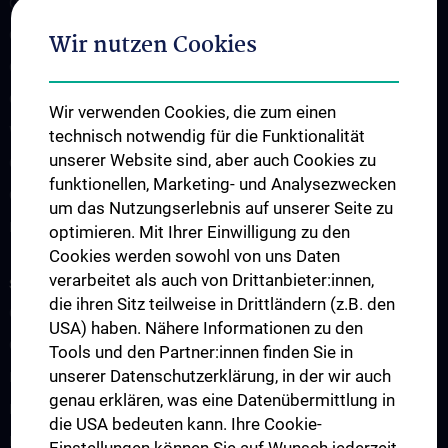
CCP Starter Grant
CCP Next Generation
Wir nutzen Cookies
CCP Simulation and Innovation Lab
COVID-19 Forschung
Wir verwenden Cookies, die zum einen
Wissenschaft in der Geburtshilfe
technisch notwendig für die Funktionalität
unserer Website sind, aber auch Cookies zu
CCP Researcher
funktionellen, Marketing- und Analysezwecken
CCP Boards
um das Nutzungserlebnis auf unserer Seite zu
PPIE - Patient and Public Involvement and Engagement
optimieren. Mit Ihrer Einwilligung zu den
Cookies werden sowohl von uns Daten
verarbeitet als auch von Drittanbieter:innen,
STUDIUM, AUS- UND WEITERBILDUNG
die ihren Sitz teilweise in Drittländern (z.B. den
CCP Ringvorlesung
USA) haben. Nähere Informationen zu den
CCP Simulation and Innovation Lab
Tools und den Partner:innen finden Sie in
unserer Datenschutzerklärung, in der wir auch
Fortbildungen Geburtshilfe
genau erklären, was eine Datenübermittlung in
Fortbildungen Transfusionsmedizin
die USA bedeuten kann. Ihre Cookie-
Fortbildungen der Kinder- und Jugendpsychiatrie