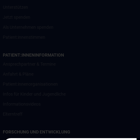
Unterstützen
Jetzt spenden
Als Unternehmen spenden
Patient:innenstimmen
PATIENT:INNENINFORMATION
Ansprechpartner & Termine
Anfahrt & Pläne
Patient:innenorganisationen
Infos für Kinder und Jugendliche
Informationsvideos
Elterntreff
FORSCHUNG UND ENTWICKLUNG