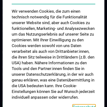
CCP Simulation and Innovation Lab
COVID-19 Forschung
Wir verwenden Cookies, die zum einen
Wissenschaft in der Geburtshilfe
technisch notwendig für die Funktionalität
unserer Website sind, aber auch Cookies zu
CCP Researcher
funktionellen, Marketing- und Analysezwecken
CCP Boards
um das Nutzungserlebnis auf unserer Seite zu
PPIE - Patient and Public Involvement and Engagement
optimieren. Mit Ihrer Einwilligung zu den
Cookies werden sowohl von uns Daten
verarbeitet als auch von Drittanbieter:innen,
STUDIUM, AUS- UND WEITERBILDUNG
die ihren Sitz teilweise in Drittländern (z.B. den
CCP Ringvorlesung
USA) haben. Nähere Informationen zu den
CCP Simulation and Innovation Lab
Tools und den Partner:innen finden Sie in
unserer Datenschutzerklärung, in der wir auch
Fortbildungen Geburtshilfe
genau erklären, was eine Datenübermittlung in
Fortbildungen Transfusionsmedizin
die USA bedeuten kann. Ihre Cookie-
Fortbildungen der Kinder- und Jugendpsychiatrie
Einstellungen können Sie auf Wunsch jederzeit
individuell anpassen oder widerrufen.
ALLE NEWS