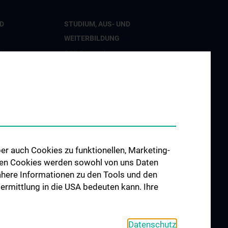
D
STUDIUM, AUS- UND
WEITERBILDUNG
t
CCP Ringvorlesung
tion
CCP Simulation and Innovation
Lab
nd Innovation
Fortbildungen Geburtshilfe
hung
Fortbildungen
Transfusionsmedizin
er Geburtshilfe
Fortbildungen der Kinder- und
er auch Cookies zu funktionellen, Marketing-
Jugendpsychiatrie
 den Cookies werden sowohl von uns Daten
 Nähere Informationen zu den Tools und den
d Public
bermittlung in die USA bedeuten kann. Ihre
 Engagement
Datenschutz