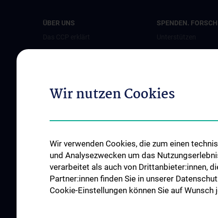
ÜBER UNS
SPENDEN. FORSCHE
Das CCP erklärt
Unterstützen
Leitung
Jetzt spenden
Team
Als Unternehmen s
Bereiche und Partner
Patient:innenstimm
Wir nutzen Cookies
Perinatalzentrum
News
Events
Wir verwenden Cookies, die zum einen technisc
Presse
und Analysezwecken um das Nutzungserlebnis a
Kontakt
verarbeitet als auch von Drittanbieter:innen, d
Partner:innen finden Sie in unserer Datenschut
Cookie-Einstellungen können Sie auf Wunsch je
ALLE NEWS