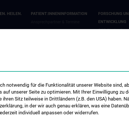
N. HEILEN.
PATIENT:INNENINFORMATION
FORSCHUNG UN
ENTWICKLUNG
Ansprechpartner & Termine
CCP Starter Gran
Anfahrt & Pläne
CCP Next Genera
penden
Patient:innenorganisationen
CCP Simulation a
en
Infos für Kinder und Jugendliche
Lab
Informationsvideos
COVID-19 Forsc
Elterntreff
Wissenschaft in d
CCP Researcher
h notwendig für die Funktionalität unserer Website sind, ab
uf unserer Seite zu optimieren. Mit Ihrer Einwilligung zu
CCP Boards
ie ihren Sitz teilweise in Drittländern (z.B. den USA) haben.
PPIE - Patient an
zerklärung, in der wir auch genau erklären, was eine Datenü
Involvement and
derzeit individuell anpassen oder widerrufen.