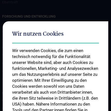
Elterntreff
FORSCHUNG UND ENTWICKLUNG
CCP Starter Grant
CCP Next Generation
Wir nutzen Cookies
CCP Simulation and Innovation Lab
COVID-19 Forschung
Wir verwenden Cookies, die zum einen
Wissenschaft in der Geburtshilfe
technisch notwendig für die Funktionalität
unserer Website sind, aber auch Cookies zu
CCP Researcher
funktionellen, Marketing- und Analysezwecken
CCP Boards
um das Nutzungserlebnis auf unserer Seite zu
PPIE - Patient and Public Involvement and Engagement
optimieren. Mit Ihrer Einwilligung zu den
Cookies werden sowohl von uns Daten
verarbeitet als auch von Drittanbieter:innen,
STUDIUM, AUS- UND WEITERBILDUNG
die ihren Sitz teilweise in Drittländern (z.B. den
CCP Ringvorlesung
USA) haben. Nähere Informationen zu den
CCP Simulation and Innovation Lab
Tools und den Partner:innen finden Sie in