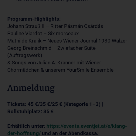
Programm-Highlights:
Johann Strauß II – Ritter Pásmán Csárdás
Pauline Viardot – Six morceaux
Mathilde Kralik – Neues Wiener Journal 1930 Walzer
Georg Breinschmid – Zwiefacher Suite
(Auftragswerk)
& Songs von Julian A. Kranner mit Wiener
Chormädchen & unserem YourSmile Ensemble
Anmeldung
Tickets: 45 €/35 €/25 € (Kategorie 1–3) |
Rollstuhlplatz: 35 €
Erhältlich unter:
https://events.eventjet.at/e/klang-
der-hoffnung/
und an der Abendkassa.