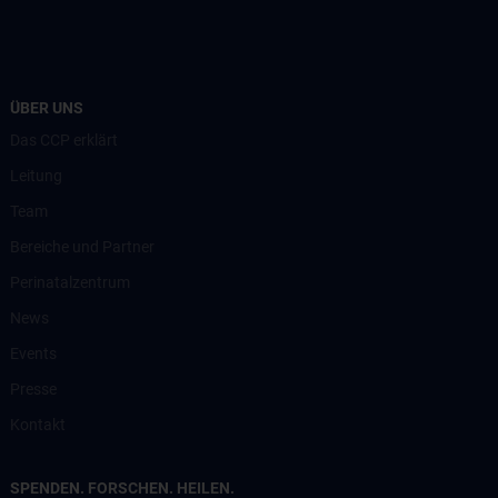
ÜBER UNS
Das CCP erklärt
Leitung
Team
Bereiche und Partner
Perinatalzentrum
News
Events
Presse
Kontakt
SPENDEN. FORSCHEN. HEILEN.