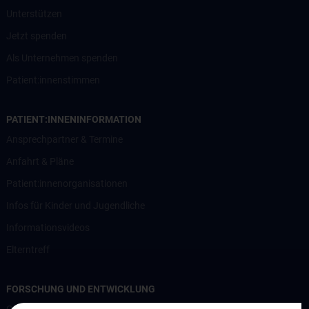
Unterstützen
Jetzt spenden
Als Unternehmen spenden
Patient:innenstimmen
PATIENT:INNENINFORMATION
Ansprechpartner & Termine
Anfahrt & Pläne
Patient:innenorganisationen
Infos für Kinder und Jugendliche
Informationsvideos
Elterntreff
FORSCHUNG UND ENTWICKLUNG
CCP Starter Grant