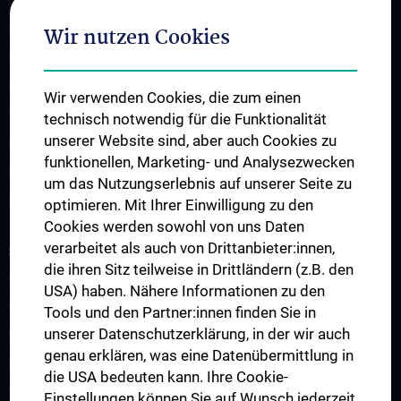
CCP Next Generation
Wir nutzen Cookies
CCP Simulation and Innovation Lab
COVID-19 Forschung
Wir verwenden Cookies, die zum einen
Wissenschaft in der Geburtshilfe
technisch notwendig für die Funktionalität
unserer Website sind, aber auch Cookies zu
CCP Researcher
funktionellen, Marketing- und Analysezwecken
CCP Boards
um das Nutzungserlebnis auf unserer Seite zu
PPIE - Patient and Public Involvement and Engagement
optimieren. Mit Ihrer Einwilligung zu den
Cookies werden sowohl von uns Daten
verarbeitet als auch von Drittanbieter:innen,
STUDIUM, AUS- UND WEITERBILDUNG
die ihren Sitz teilweise in Drittländern (z.B. den
CCP Ringvorlesung
USA) haben. Nähere Informationen zu den
CCP Simulation and Innovation Lab
Tools und den Partner:innen finden Sie in
unserer Datenschutzerklärung, in der wir auch
Fortbildungen Geburtshilfe
genau erklären, was eine Datenübermittlung in
Fortbildungen Transfusionsmedizin
die USA bedeuten kann. Ihre Cookie-
Fortbildungen der Kinder- und Jugendpsychiatrie
Einstellungen können Sie auf Wunsch jederzeit