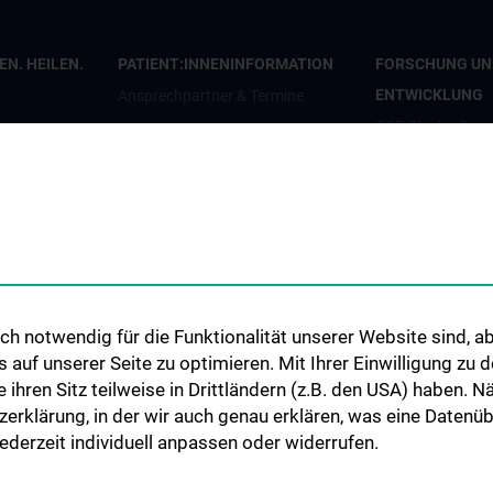
N. HEILEN.
PATIENT:INNENINFORMATION
FORSCHUNG UN
ENTWICKLUNG
Ansprechpartner & Termine
CCP Starter Gran
Anfahrt & Pläne
CCP Next Genera
penden
Patient:innenorganisationen
CCP Simulation a
en
Infos für Kinder und Jugendliche
Lab
Informationsvideos
COVID-19 Forsc
Elterntreff
Wissenschaft in d
CCP Researcher
h notwendig für die Funktionalität unserer Website sind, ab
uf unserer Seite zu optimieren. Mit Ihrer Einwilligung zu
CCP Boards
ie ihren Sitz teilweise in Drittländern (z.B. den USA) haben.
PPIE - Patient an
zerklärung, in der wir auch genau erklären, was eine Datenü
Involvement and
derzeit individuell anpassen oder widerrufen.