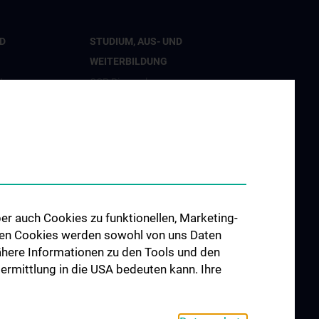
D
STUDIUM, AUS- UND
WEITERBILDUNG
t
CCP Ringvorlesung
tion
CCP Simulation and Innovation
Lab
nd Innovation
Fortbildungen Geburtshilfe
hung
Fortbildungen
Transfusionsmedizin
er Geburtshilfe
Fortbildungen der Kinder- und
er auch Cookies zu funktionellen, Marketing-
Jugendpsychiatrie
 den Cookies werden sowohl von uns Daten
 Nähere Informationen zu den Tools und den
d Public
bermittlung in die USA bedeuten kann. Ihre
 Engagement