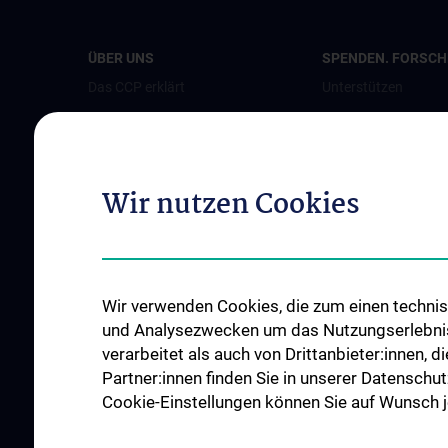
ÜBER UNS
SPENDEN. FORSCHE
Das CCP erklärt
Unterstützen
Leitung
Jetzt spenden
Team
Als Unternehmen s
Bereiche und Partner
Patient:innenstimm
Wir nutzen Cookies
Perinatalzentrum
News
Events
Wir verwenden Cookies, die zum einen technisc
Presse
und Analysezwecken um das Nutzungserlebnis a
Kontakt
verarbeitet als auch von Drittanbieter:innen, d
Partner:innen finden Sie in unserer Datenschut
Cookie-Einstellungen können Sie auf Wunsch je