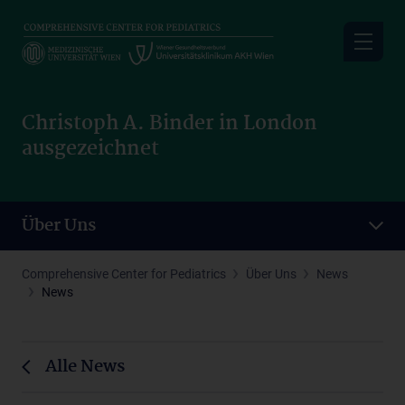
Skip
to
main
content
Christoph A. Binder in London
ausgezeichnet
Über Uns
Comprehensive Center for Pediatrics
Über Uns
News
News
Alle News