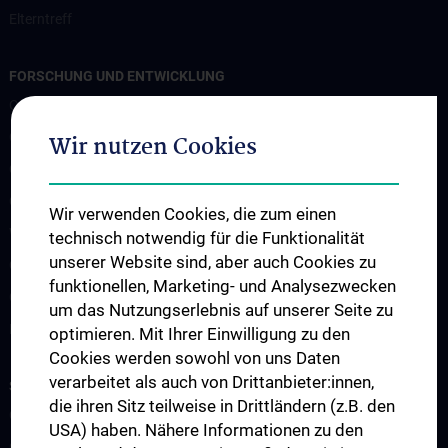
Elterntreff
FORSCHUNG UND ENTWICKLUNG
CCP Starter Grant
CCP Next Generation
Wir nutzen Cookies
CCP Simulation and Innovation Lab
COVID-19 Forschung
Wir verwenden Cookies, die zum einen
Wissenschaft in der Geburtshilfe
technisch notwendig für die Funktionalität
unserer Website sind, aber auch Cookies zu
CCP Researcher
funktionellen, Marketing- und Analysezwecken
CCP Boards
um das Nutzungserlebnis auf unserer Seite zu
PPIE - Patient and Public Involvement and Engagement
optimieren. Mit Ihrer Einwilligung zu den
Cookies werden sowohl von uns Daten
verarbeitet als auch von Drittanbieter:innen,
STUDIUM, AUS- UND WEITERBILDUNG
die ihren Sitz teilweise in Drittländern (z.B. den
CCP Ringvorlesung
USA) haben. Nähere Informationen zu den
CCP Simulation and Innovation Lab