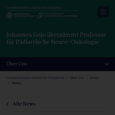
Skip
to
main
content
Johannes Gojo übernimmt Professur
für Pädiatrische Neuro-Onkologie
Über Uns
Comprehensive Center for Pediatrics
Über Uns
News
News
Alle News