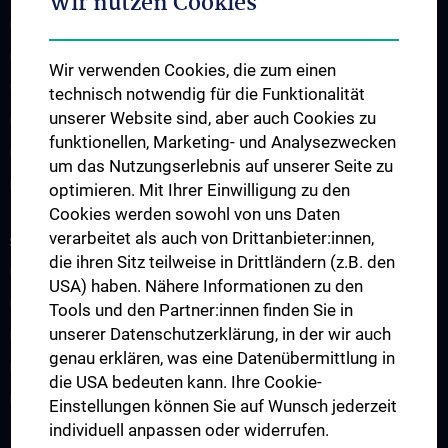
Wir nutzen Cookies
CCP Simulation and Innovation Lab
COVID-19 Forschung
Wir verwenden Cookies, die zum einen
Wissenschaft in der Geburtshilfe
technisch notwendig für die Funktionalität
unserer Website sind, aber auch Cookies zu
CCP Researcher
funktionellen, Marketing- und Analysezwecken
CCP Boards
um das Nutzungserlebnis auf unserer Seite zu
PPIE - Patient and Public Involvement and Engagement
optimieren. Mit Ihrer Einwilligung zu den
Cookies werden sowohl von uns Daten
verarbeitet als auch von Drittanbieter:innen,
STUDIUM, AUS- UND WEITERBILDUNG
die ihren Sitz teilweise in Drittländern (z.B. den
CCP Ringvorlesung
USA) haben. Nähere Informationen zu den
CCP Simulation and Innovation Lab
Tools und den Partner:innen finden Sie in
unserer Datenschutzerklärung, in der wir auch
Fortbildungen Geburtshilfe
genau erklären, was eine Datenübermittlung in
Fortbildungen Transfusionsmedizin
die USA bedeuten kann. Ihre Cookie-
Fortbildungen der Kinder- und Jugendpsychiatrie
Einstellungen können Sie auf Wunsch jederzeit
individuell anpassen oder widerrufen.