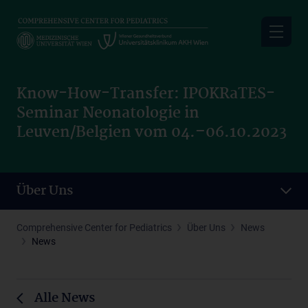
Skip
to
main
content
Know-How-Transfer: IPOKRaTES-
Seminar Neonatologie in
Leuven/Belgien vom 04.–06.10.2023
Über Uns
Comprehensive Center for Pediatrics
Über Uns
News
News
Alle News