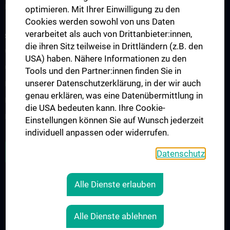
PPIE - Patient and Public Involvement and Engagement
optimieren. Mit Ihrer Einwilligung zu den
Cookies werden sowohl von uns Daten
verarbeitet als auch von Drittanbieter:innen,
STUDIUM, AUS- UND WEITERBILDUNG
die ihren Sitz teilweise in Drittländern (z.B. den
CCP Ringvorlesung
USA) haben. Nähere Informationen zu den
CCP Simulation and Innovation Lab
Tools und den Partner:innen finden Sie in
unserer Datenschutzerklärung, in der wir auch
Fortbildungen Geburtshilfe
genau erklären, was eine Datenübermittlung in
Fortbildungen Transfusionsmedizin
die USA bedeuten kann. Ihre Cookie-
Fortbildungen der Kinder- und Jugendpsychiatrie
Einstellungen können Sie auf Wunsch jederzeit
individuell anpassen oder widerrufen.
ALLE NEWS
Datenschutz
Alle Dienste erlauben
RECHTLICHES
KONTAKT
Alle Dienste ablehnen
COOKIE-EINSTELLUNGEN