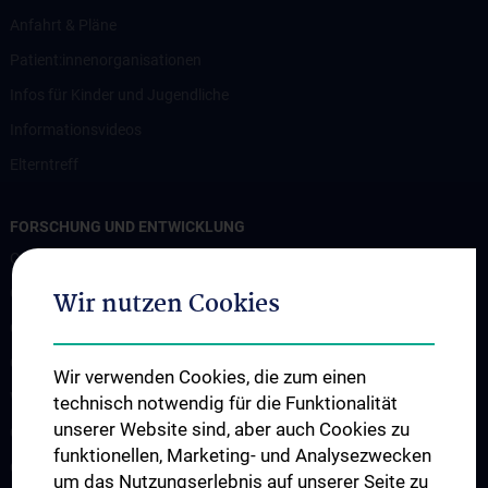
Anfahrt & Pläne
Patient:innenorganisationen
Infos für Kinder und Jugendliche
Informationsvideos
Elterntreff
FORSCHUNG UND ENTWICKLUNG
CCP Starter Grant
CCP Next Generation
Wir nutzen Cookies
CCP Simulation and Innovation Lab
COVID-19 Forschung
Wir verwenden Cookies, die zum einen
Wissenschaft in der Geburtshilfe
technisch notwendig für die Funktionalität
unserer Website sind, aber auch Cookies zu
CCP Researcher
funktionellen, Marketing- und Analysezwecken
CCP Boards
um das Nutzungserlebnis auf unserer Seite zu