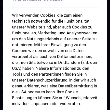
CCP Simulation and Innovation Lab
COVID-19 Forschung
Wir verwenden Cookies, die zum einen
Wissenschaft in der Geburtshilfe
technisch notwendig für die Funktionalität
unserer Website sind, aber auch Cookies zu
CCP Researcher
funktionellen, Marketing- und Analysezwecken
CCP Boards
um das Nutzungserlebnis auf unserer Seite zu
PPIE - Patient and Public Involvement and Engagement
optimieren. Mit Ihrer Einwilligung zu den
Cookies werden sowohl von uns Daten
verarbeitet als auch von Drittanbieter:innen,
STUDIUM, AUS- UND WEITERBILDUNG
die ihren Sitz teilweise in Drittländern (z.B. den
CCP Ringvorlesung
USA) haben. Nähere Informationen zu den
CCP Simulation and Innovation Lab
Tools und den Partner:innen finden Sie in
unserer Datenschutzerklärung, in der wir auch
Fortbildungen Geburtshilfe
genau erklären, was eine Datenübermittlung in
Fortbildungen Transfusionsmedizin
die USA bedeuten kann. Ihre Cookie-
Fortbildungen der Kinder- und Jugendpsychiatrie
Einstellungen können Sie auf Wunsch jederzeit
individuell anpassen oder widerrufen.