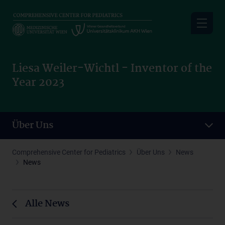
Skip
to
main
content
Liesa Weiler-Wichtl - Inventor of the
Year 2023
Über Uns
Comprehensive Center for Pediatrics
Über Uns
News
News
Alle News