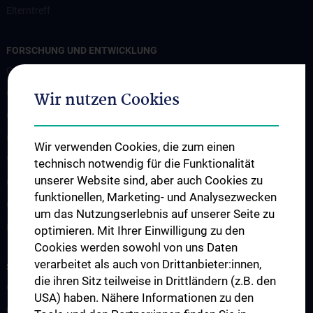
Elterntreff
FORSCHUNG UND ENTWICKLUNG
CCP Starter Grant
CCP Next Generation
Wir nutzen Cookies
CCP Simulation and Innovation Lab
COVID-19 Forschung
Wir verwenden Cookies, die zum einen
Wissenschaft in der Geburtshilfe
technisch notwendig für die Funktionalität
unserer Website sind, aber auch Cookies zu
CCP Researcher
funktionellen, Marketing- und Analysezwecken
CCP Boards
um das Nutzungserlebnis auf unserer Seite zu
PPIE - Patient and Public Involvement and Engagement
optimieren. Mit Ihrer Einwilligung zu den
Cookies werden sowohl von uns Daten
verarbeitet als auch von Drittanbieter:innen,
STUDIUM, AUS- UND WEITERBILDUNG
die ihren Sitz teilweise in Drittländern (z.B. den
CCP Ringvorlesung
USA) haben. Nähere Informationen zu den
CCP Simulation and Innovation Lab