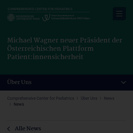
Skip
to
main
content
Michael Wagner neuer Präsident der
Österreichischen Plattform
Patient:innensicherheit
Über Uns
Comprehensive Center for Pediatrics
Über Uns
News
News
Alle News