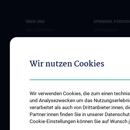
ÜBER UNS
SPENDEN. FORSCHE
Das CCP erklärt
Unterstützen
Leitung
Jetzt spenden
Team
Als Unternehmen s
Bereiche und Partner
Patient:innenstimm
Wir nutzen Cookies
Perinatalzentrum
News
Events
Wir verwenden Cookies, die zum einen technisc
Presse
und Analysezwecken um das Nutzungserlebnis a
Kontakt
verarbeitet als auch von Drittanbieter:innen, d
Partner:innen finden Sie in unserer Datenschut
Cookie-Einstellungen können Sie auf Wunsch je