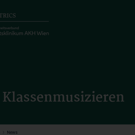
 Klassenmusizieren
s
News