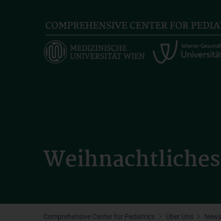
Skip
to
main
content
Weihnachtliches
Comprehensive Center for Pediatrics
Über Uns
New