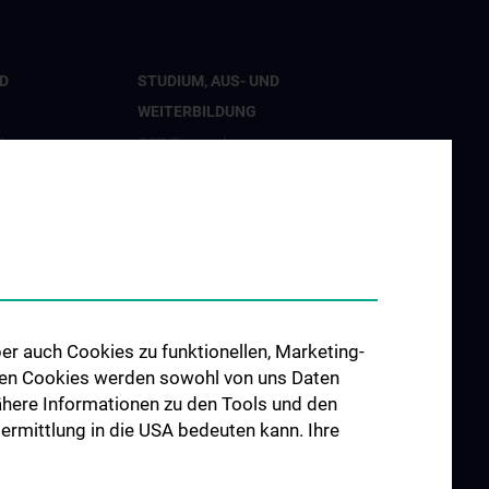
D
STUDIUM, AUS- UND
WEITERBILDUNG
t
CCP Ringvorlesung
tion
CCP Simulation and Innovation
Lab
nd Innovation
Fortbildungen Geburtshilfe
hung
Fortbildungen
Transfusionsmedizin
er Geburtshilfe
Fortbildungen der Kinder- und
er auch Cookies zu funktionellen, Marketing-
Jugendpsychiatrie
 den Cookies werden sowohl von uns Daten
 Nähere Informationen zu den Tools und den
d Public
bermittlung in die USA bedeuten kann. Ihre
 Engagement