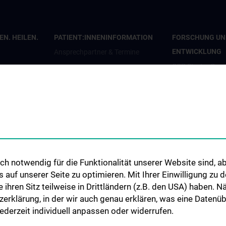
N. HEILEN.
PATIENT:INNENINFORMATION
FORSCHUNG UN
ENTWICKLUNG
Ansprechpartner & Termine
CCP Starter Gran
Anfahrt & Pläne
CCP Next Genera
penden
Patient:innenorganisationen
CCP Simulation a
en
Infos für Kinder und Jugendliche
Lab
Informationsvideos
COVID-19 Forsc
Elterntreff
Wissenschaft in d
CCP Researcher
h notwendig für die Funktionalität unserer Website sind, ab
uf unserer Seite zu optimieren. Mit Ihrer Einwilligung zu
CCP Boards
ie ihren Sitz teilweise in Drittländern (z.B. den USA) haben.
PPIE - Patient an
zerklärung, in der wir auch genau erklären, was eine Datenü
Involvement and
derzeit individuell anpassen oder widerrufen.