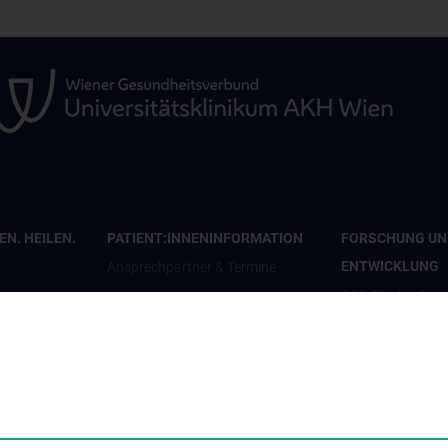
N. HEILEN.
PATIENT:INNENINFORMATION
FORSCHUNG UN
ENTWICKLUNG
Ansprechpartner & Termine
CCP Starter Gran
Anfahrt & Pläne
CCP Next Genera
penden
Patient:innenorganisationen
CCP Simulation a
en
Infos für Kinder und Jugendliche
Lab
Informationsvideos
COVID-19 Forsc
Elterntreff
Wissenschaft in d