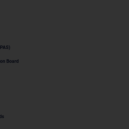
(PAS)
ion Board
ds