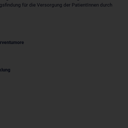
gsfindung für die Versorgung der PatientInnen durch
erventumore
klung