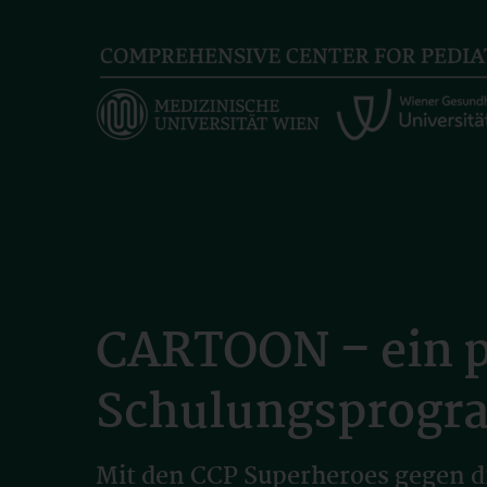
Skip
to
main
content
CARTOON – ein p
Schulungsprog
Mit den CCP Superheroes gegen d