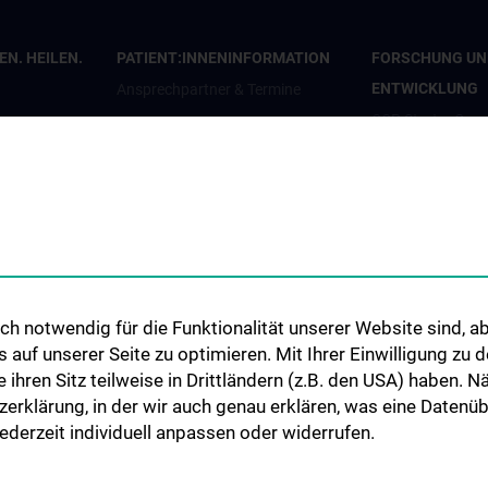
N. HEILEN.
PATIENT:INNENINFORMATION
FORSCHUNG UN
ENTWICKLUNG
Ansprechpartner & Termine
CCP Starter Gran
Anfahrt & Pläne
CCP Next Genera
penden
Patient:innenorganisationen
CCP Simulation a
en
Infos für Kinder und Jugendliche
Lab
Informationsvideos
COVID-19 Forsc
Elterntreff
Wissenschaft in d
CCP Researcher
h notwendig für die Funktionalität unserer Website sind, ab
uf unserer Seite zu optimieren. Mit Ihrer Einwilligung zu
CCP Boards
ie ihren Sitz teilweise in Drittländern (z.B. den USA) haben.
PPIE - Patient an
zerklärung, in der wir auch genau erklären, was eine Datenü
Involvement and
derzeit individuell anpassen oder widerrufen.