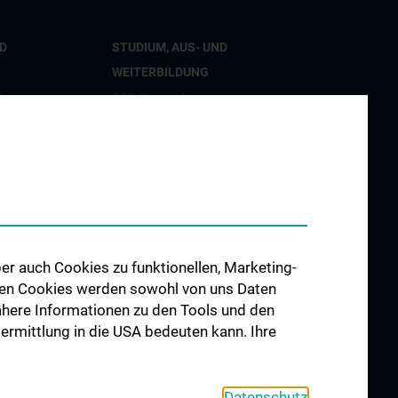
D
STUDIUM, AUS- UND
WEITERBILDUNG
t
CCP Ringvorlesung
tion
CCP Simulation and Innovation
Lab
nd Innovation
Fortbildungen Geburtshilfe
hung
Fortbildungen
Transfusionsmedizin
er Geburtshilfe
Fortbildungen der Kinder- und
er auch Cookies zu funktionellen, Marketing-
Jugendpsychiatrie
 den Cookies werden sowohl von uns Daten
 Nähere Informationen zu den Tools und den
d Public
bermittlung in die USA bedeuten kann. Ihre
 Engagement
Datenschutz