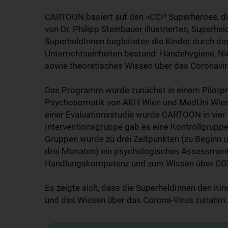
CARTOON basiert auf den »CCP Superheroes, die a
von Dr. Philipp Steinbauer illustrierten, Superhe
SuperheldInnen begleiteten die Kinder durch d
Unterrichtseinheiten bestand: Händehygiene, Nie
sowie theoretisches Wissen über das Coronavir
Das Programm wurde zunächst in einem Pilotproj
Psychosomatik von AKH Wien und MedUni Wien 
einer Evaluationsstudie wurde CARTOON in vier 
Interventionsgruppe gab es eine Kontrollgruppe
Gruppen wurde zu drei Zeitpunkten (zu Begin
drei Monaten) ein psychologisches Assessment z
Handlungskompetenz und zum Wissen über COV
Es zeigte sich, dass die SuperheldInnen den Ki
und das Wissen über das Corona-Virus zunahm.