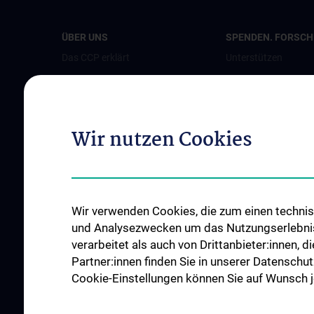
ÜBER UNS
SPENDEN. FORSCHE
Das CCP erklärt
Unterstützen
Leitung
Jetzt spenden
Team
Als Unternehmen s
Bereiche und Partner
Patient:innenstimm
Wir nutzen Cookies
Perinatalzentrum
News
Events
Wir verwenden Cookies, die zum einen technisc
Presse
und Analysezwecken um das Nutzungserlebnis a
Kontakt
verarbeitet als auch von Drittanbieter:innen, d
Partner:innen finden Sie in unserer Datenschut
Cookie-Einstellungen können Sie auf Wunsch je